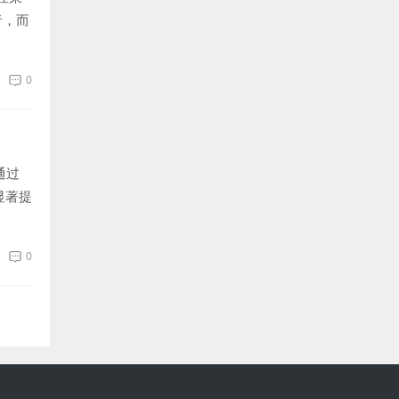
者，而
0
通过
可显著提
0