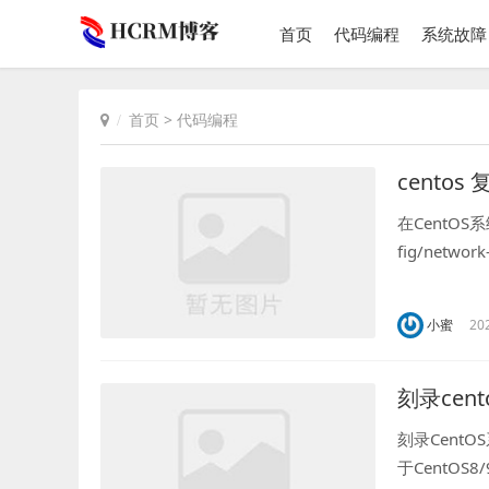
首页
代码编程
系统故障
首页
>
代码编程
cento
在CentOS
fig/net
址，最后重启Ne
小蜜
20
刻录cen
刻录CentO
于CentOS8