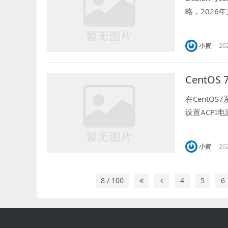
略，2026
CentOSStre
小蜜
20
CentO
在CentO
设置ACPI电
升磁盘I/O
小蜜
20
8 / 100
4
5
6