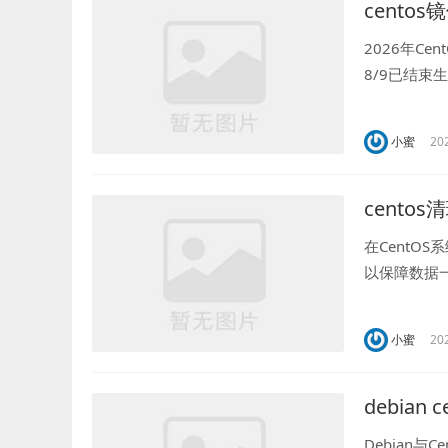
cento
2026年Ce
8/9已结束生
tream作为生
小蜜
20
centos
在CentO
以保障数据一致
s/vm/drop
小蜜
20
debian
Debian与