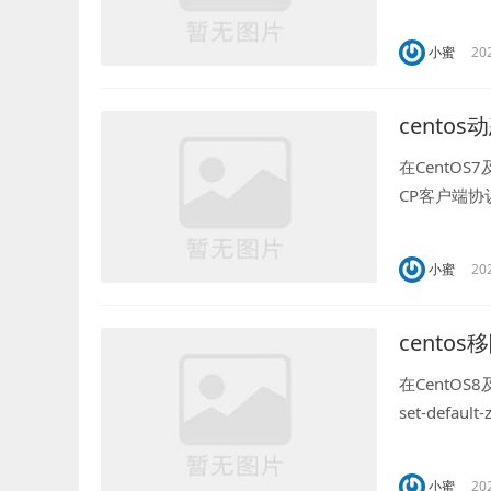
产环境基础，
小蜜
20
cento
在CentOS
CP客户端协
管理，彻底替
小蜜
20
centos移
在CentOS
set-def
域，但需注意C
小蜜
20