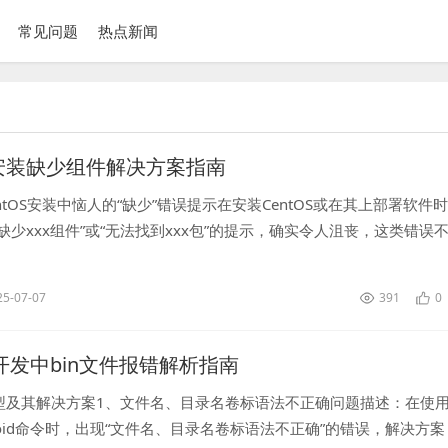
常见问题
热点新闻
OS安装缺少组件解决方案指南
ntOS安装中恼人的“缺少”错误提示在安装CentOS或在其上部署软件时
缺少xxx组件”或“无法找到xxx包”的提示，确实令人沮丧，这类错误
更可能影响后续服务的搭建，作为长期与Linu...
25-07-07
391
0
id开发中bin文件报错解析指南
型及其解决方案1、文件名、目录名卷标语法不正确问题描述：在使用c
android命令时，出现“文件名、目录名卷标语法不正确”的错误，解决方