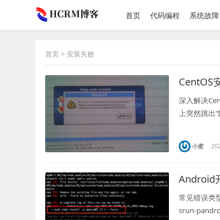
首页
代码编程
系统故障
首页
> 安装失败
Cent
深入解决Ce
上突然跳出“
碍安装进程，
小蜜
20
Andro
常见错误类
srun-p