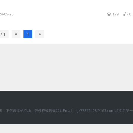
cos2d-x-3.7.1\tools\coc...
24-09-28
179
0
 / 1
1
本站立场。若侵权或违规联系Email：zjx77377423@163.com 核实后第